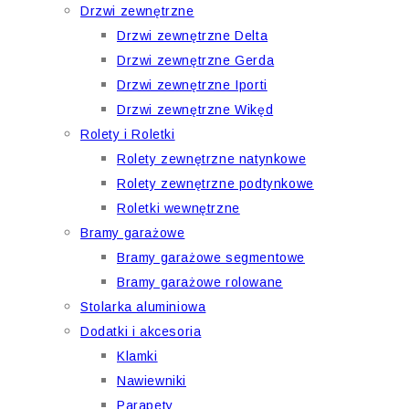
Drzwi zewnętrzne
Drzwi zewnętrzne Delta
Drzwi zewnętrzne Gerda
Drzwi zewnętrzne Iporti
Drzwi zewnętrzne Wikęd
Rolety i Roletki
Rolety zewnętrzne natynkowe
Rolety zewnętrzne podtynkowe
Roletki wewnętrzne
Bramy garażowe
Bramy garażowe segmentowe
Bramy garażowe rolowane
Stolarka aluminiowa
Dodatki i akcesoria
Klamki
Nawiewniki
Parapety