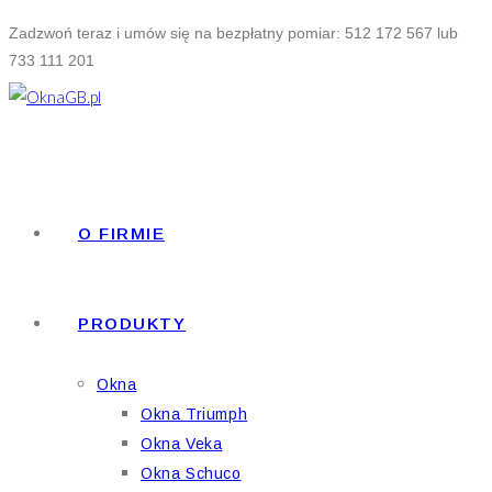
Skip
Zadzwoń teraz i umów się na bezpłatny pomiar: 512 172 567 lub
to
733 111 201
content
O FIRMIE
PRODUKTY
Okna
Okna Triumph
Okna Veka
Okna Schuco